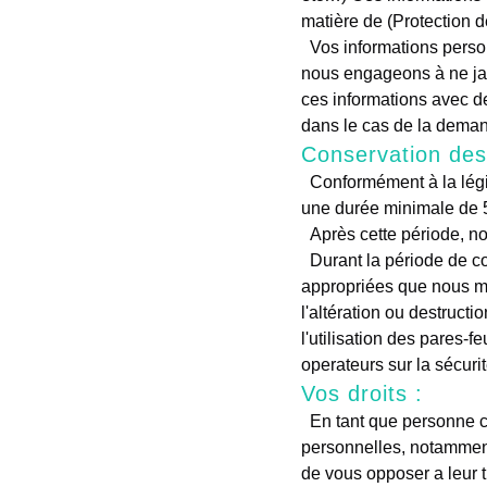
matière de (Protection 
Vos informations personnelles ne sont utilisées que dans le cadre de ce que la loi française impose, nous
nous engageons à ne jam
ces informations avec de
dans le cas de la deman
Conservation des
Conformément à la législation française, nous sommes tenus de conserver vos données personnelles pendant
une durée minimale de 5
Après cette période, 
Durant la période de conservation de vos données, celles-ci sont protégées grâce a des mesures de sécurité
appropriées que nous met
l'altération ou destruct
l'utilisation des pares-f
operateurs sur la sécur
Vos droits :
En tant que personne concernée vous disposez de plusieurs droits en matière de protection des données
personnelles, notamment l
de vous opposer a leur t