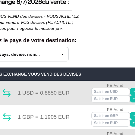
hange 8/7/2026
du vente :
VOUS VEND des devises - VOUS ACHETEZ
our vendre VOS devises (PE ACHETE )
us pour négocier le meilleur prix
 le pays de votre destination:
S EXCHANGE VOUS VEND DES DEVISES
PE Vend
>
1
USD
=
0.8850
EUR
>
PE Vend
>
1
GBP
=
1.1905
EUR
>
PE Vend