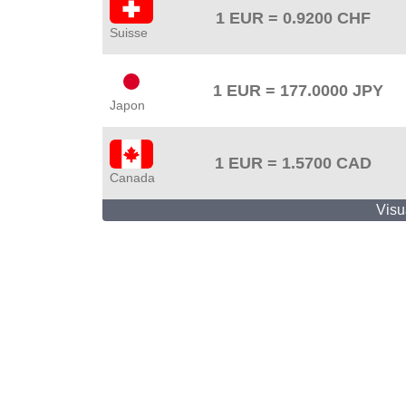
1 EUR =
0.9200
CHF
Suisse
1 EUR =
177.0000
JPY
Japon
1 EUR =
1.5700
CAD
Canada
Visu