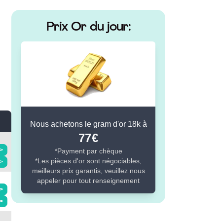
Prix Or du jour:
Nous achetons le gram d'or 18k à
77
€
>
*Payment par chèque
*Les pièces d'or sont négociables,
>
meilleurs prix garantis, veuillez nous
appeler pour tout renseignement
>
>