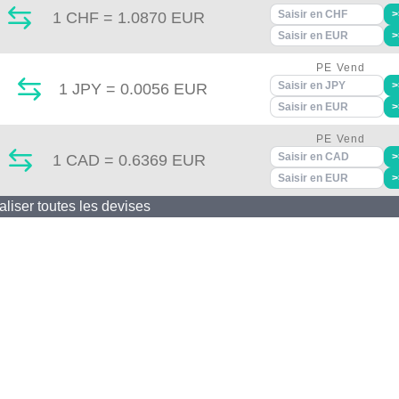
>
1
CHF
=
1.0870
EUR
>
PE Vend
>
1
JPY
=
0.0056
EUR
>
PE Vend
>
1
CAD
=
0.6369
EUR
>
aliser toutes les devises
A PROPOS
INFORMATION
Qui sommes nous?
Mentions légal
Contactez-nous
CGV