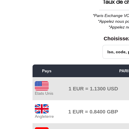
Taux de c
*Paris Exchange 
*Appelez nous p
*Appelez no
Choisissez
Pays
PARI
1 EUR =
1.1300
USD
Etats Unis
1 EUR =
0.8400
GBP
Angleterre